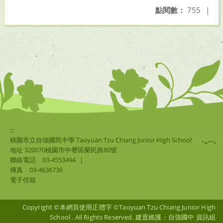
點閱數：
755
|
:::
桃園市立自強國民中學 Taoyuan Tzu Chiang Junior High School
"="">
地址 320070桃園市中壢區榮民路80號
聯絡電話
03-4553494
|
傳真
03-4636736
電子信箱
Copyright ©本網頁使用正體字 ©Taoyuan Tzu Chiang Junior High
School . All Rights Reserved. 建置維護：自強國中 資訊組