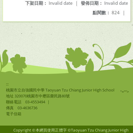
下架日期：
Invalid date
|
發佈日期：
Invalid date
點閱數：
824
|
:::
桃園市立自強國民中學 Taoyuan Tzu Chiang Junior High School
"="">
地址 320070桃園市中壢區榮民路80號
聯絡電話
03-4553494
|
傳真
03-4636736
電子信箱
Copyright ©本網頁使用正體字 ©Taoyuan Tzu Chiang Junior High