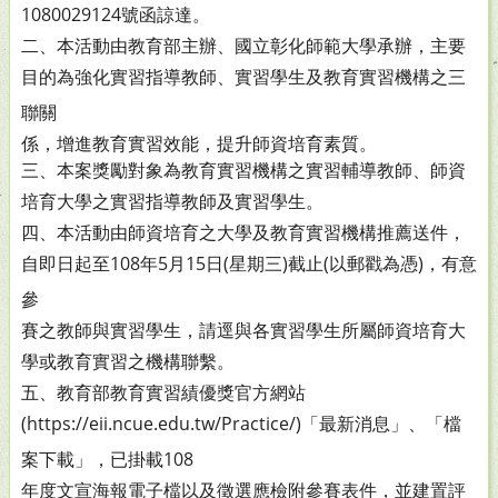
1080029124號函諒
達。
二、本活動由教育部主辦、國立彰化師範大學承辦，主要
目的
為強化實習指導教師、實習學生及教育實習機構之三
聯關
係，增進教育實習效能，提升師資培育素質。
三、本案獎勵對象為教育實習機構之實習輔導教師、師資
培育
大學之實習指導教師及實習學生。
四、本活動由師資培育之大學及教育實習機構推薦送件，
自即
日起至108年5月15日(星期三)截止(以郵戳為憑)，有意
參
賽之教師與實習學生，請逕與各實習學生所屬師資培育大
學或教育實習之機構聯繫。
五、教育部教育實習績優獎官方網站
(https://eii.ncue.edu.
tw/Practice/)「最新消息」、「檔
案下載」，已掛載108
年度文宣海報電子檔以及徵選應檢附參賽表件，並建置評