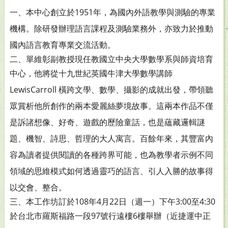
一、本中心創立於1951年，為國內外語教學與測驗的專業
機
構。除研發辦理語言課程及測驗業務外，亦致力於推動
國
內語言教育專業交流活動。
二、單維彰副教授現任教國立中央大學數學系與師資培育
中
心，他將從十九世紀英國牛津大學數學講師
Lewis
Carroll 橫跨文學、數學、攝影的成就出發，帶領聽
眾賞
析他所創作的兩本愛麗絲夢境故事。這兩本作品不僅
是訴
諸想像、好奇、遊戲的歷險童話，也是蘊藏邏輯謎
題、機
智、詩思、哲理的大人寓言。百餘年來，其豐富內
容為讀
者提供閱讀的各種跨界可能，也為教學者示例不同
領域的
思維模式如何透過靈巧的語言、引人入勝的故事得
以交
會、整合。
三、本工作坊訂於108年4月22日（週一）下午3:00至4:30
於台
北市羅斯福路一段97號行遠樓6樓舉辦（近捷運中正