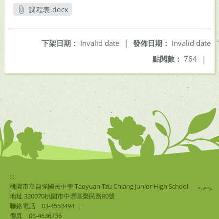
課程表.docx
另開新視窗
下架日期：
Invalid date
|
發佈日期：
Invalid date
點閱數：
764
|
:::
桃園市立自強國民中學 Taoyuan Tzu Chiang Junior High School
"="">
地址 320070桃園市中壢區榮民路80號
聯絡電話
03-4553494
|
傳真
03-4636736