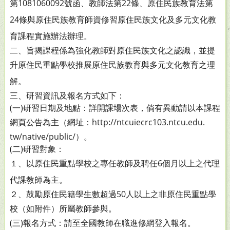
第
1081060092號函、教師法第22條、原住民族教育法第
24條
與原住民族教育師資修習原住民族文化及多元文化教
育課
程實施辦法辦理。
二、旨揭課程係為強化教師對原住民族文化之認識，並提
升原
住民重點學校推展原住民族教育與多元文化教育之理
解。
三、研習資訊及報名方式如下：
(一)研習日期及地點：詳開課場次表，倘有異動請以本課程
網頁公告為主（網址：http://ntcuiecrc103.ntcu.edu.
tw/native/public/）。
(二)研習對象：
１、以原住民重點學校之專任教師及聘任6個月以上之代理
代課教師為主。
２、鼓勵原住民籍學生數超過50人以上之非原住民重點學
校（如附件）所屬教師參與。
(三)報名方式：請至全國教師在職進修網登入報名。