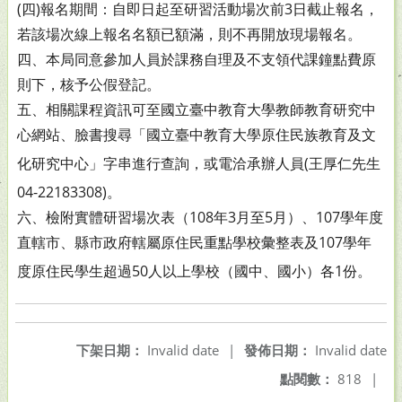
(四)報名期間：自即日起至研習活動場次前3日截止報名，
若
該場次線上報名名額已額滿，則不再開放現場報名。
四、本局同意參加人員於課務自理及不支領代課鐘點費原
則
下，核予公假登記。
五、相關課程資訊可至國立臺中教育大學教師教育研究中
心網
站、臉書搜尋「國立臺中教育大學原住民族教育及文
化研
究中心」字串進行查詢，或電洽承辦人員(王厚仁先生
04-
22183308)。
六、檢附實體研習場次表（108年3月至5月）、107學年度
直轄
市、縣市政府轄屬原住民重點學校彙整表及107學年
度原住
民學生超過50人以上學校（國中、國小）各1份。
下架日期：
Invalid date
|
發佈日期：
Invalid date
點閱數：
818
|