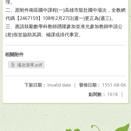
理。
二、原附件南區國中課程(一)高雄市龍肚國中場次，全教網
代
碼【2467159】108年2月27日(週一)更正為(週三)。
三、惠請鼓勵數學科教師踴躍參加並准允參加教師申請公
(差)
假並協助其調、補課或排代事宜。
相關附件
場次清單.pdf
另開新視窗
下架日期：
Invalid date
|
發佈日期：
1551-08-06
點閱數：
1618
|