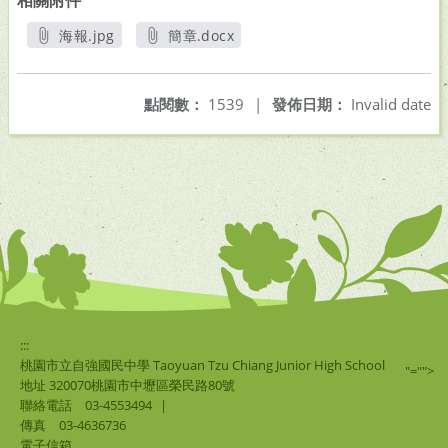
相關附件
海報.jpg
簡章.docx
另開新視窗
另開新視窗
點閱數：
1539
|
發佈日期：
Invalid date
:::
桃園市立自強國民中學 Taoyuan Tzu Chiang Junior High School
"="">
地址 320070桃園市中壢區榮民路80號
聯絡電話
03-4553494
|
傳真
03-4636736
電子信箱