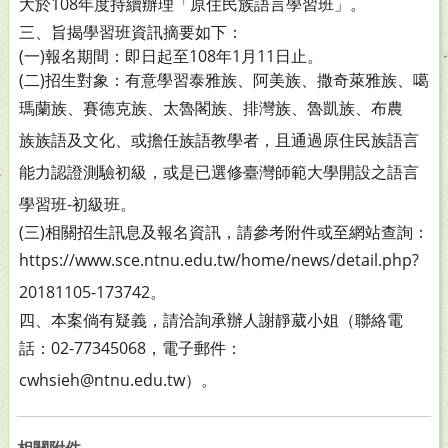
大於
108年度持續辦理「原住民族語言學習班」。
三、旨揭學習班資訊摘要如下：
(一)報名期間：即日起至108年1月11日止。
(二)招生對象：有意學習泰雅族、阿美族、撒奇萊雅族、噶
瑪蘭族、賽德克族、太魯閣族、排灣族、魯凱族、布農
族族語及文化、或擔任族語教學者，且通過原住民族語
言
能力認證測驗初級，或是已選修臺灣師範大學開設之
語言
學習班-初級班。
(三)相關招生訊息及報名資訊，請參考附件或至網站查詢：
https://www.sce.ntnu.edu.tw/home/news/detail.php
?
20181105-173742。
四、本案倘有疑義，請洽詢承辦人謝靜葳小姐（聯絡電
話：02
-77345068，電子郵件：
cwhsieh@ntnu.edu.tw）。