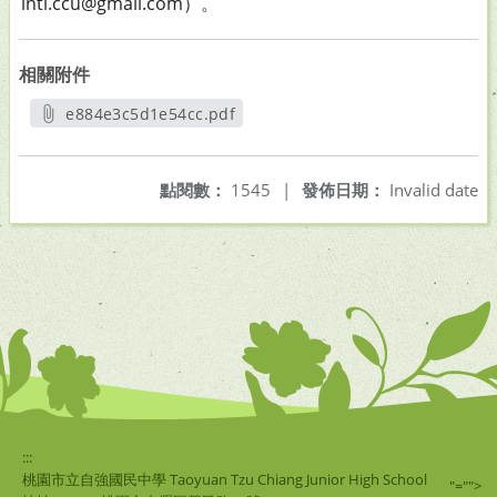
intl.ccu@gmail.com）。
相關附件
e884e3c5d1e54cc.pdf
另開新視窗
點閱數：
1545
|
發佈日期：
Invalid date
:::
桃園市立自強國民中學 Taoyuan Tzu Chiang Junior High School
"="">