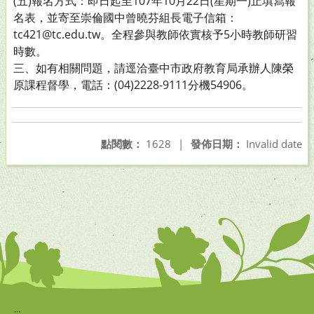
(五)報名方式：即日起至107年10月22日(星期一)止填寫報
名表，並寄至崇倫國中曾曉芬組長電子信箱：
tc421@tc.edu.tw。全程參與教師依實核予5小時教師研習
時數。
三、如有相關問題，請逕洽臺中市政府教育局承辦人陳榮
原課程督學，電話：(04)2228-9111分機54906。
點閱數：
1628
|
發佈日期：
Invalid date
:::