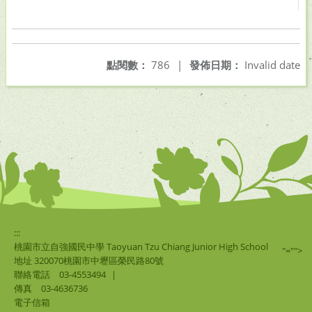
點閱數：
786
|
發佈日期：
Invalid date
:::
桃園市立自強國民中學 Taoyuan Tzu Chiang Junior High School
"="">
地址 320070桃園市中壢區榮民路80號
聯絡電話
03-4553494
|
傳真
03-4636736
電子信箱