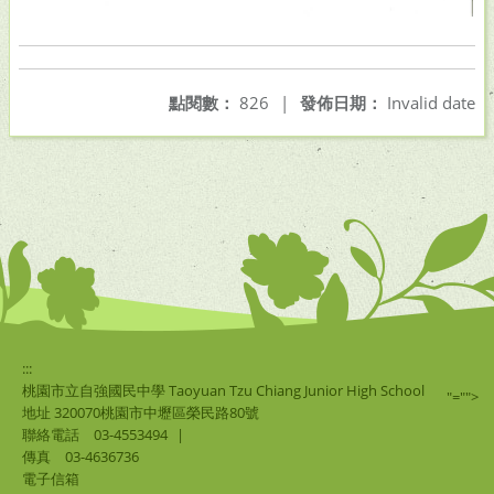
點閱數：
826
|
發佈日期：
Invalid date
:::
桃園市立自強國民中學 Taoyuan Tzu Chiang Junior High School
"="">
地址 320070桃園市中壢區榮民路80號
聯絡電話
03-4553494
|
傳真
03-4636736
電子信箱