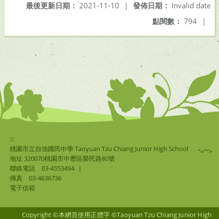
最後更新日期：
2021-11-10
|
發佈日期：
Invalid date
點閱數：
794
|
:::
桃園市立自強國民中學 Taoyuan Tzu Chiang Junior High School
"="">
地址 320070桃園市中壢區榮民路80號
聯絡電話
03-4553494
|
傳真
03-4636736
電子信箱
Copyright ©本網頁使用正體字 ©Taoyuan Tzu Chiang Junior High