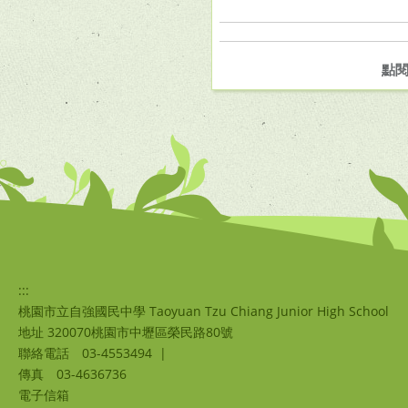
點
:::
桃園市立自強國民中學 Taoyuan Tzu Chiang Junior High School
地址 320070桃園市中壢區榮民路80號
聯絡電話
03-4553494
|
傳真
03-4636736
電子信箱