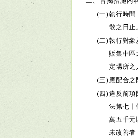
二、
旨揭措施內
(一)
執行時間
散之日止
(二)
執行對象
販集中區
定場所之
(三)
應配合之
(四)
違反前項
法第七十
萬五千元
未改善者