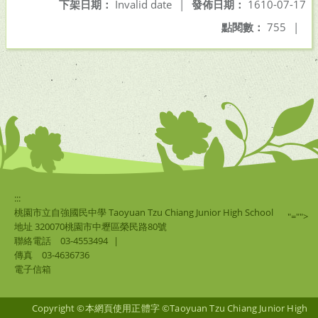
下架日期：
Invalid date
|
發佈日期：
1610-07-17
點閱數：
755
|
:::
桃園市立自強國民中學 Taoyuan Tzu Chiang Junior High School
"="">
地址 320070桃園市中壢區榮民路80號
聯絡電話
03-4553494
|
傳真
03-4636736
電子信箱
Copyright ©本網頁使用正體字 ©Taoyuan Tzu Chiang Junior High