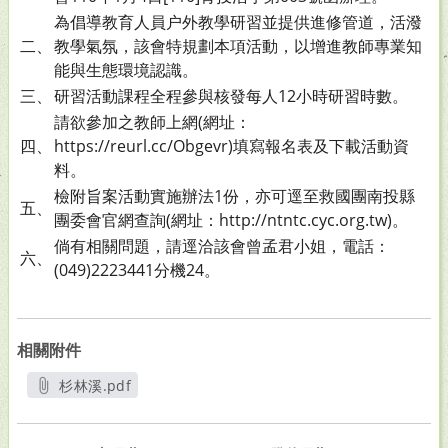
為倡導教育人員户外教學研習並提供進修管道，活潑
二、
教學氣氛，該會特規劃本項活動，以增進教師專業知
能與生態環境認識。
三、
研習活動課程全程參與核發每人12小時研習時數。
請欲參加之教師上網(網址：
四、
https://reurl.cc/Obgevr)填寫報名表及下載活動資
料。
檢附旨案活動實施辦法1份，亦可逕至救國團南投縣
五、
團委會官網查詢(網址：http://ntntc.cyc.org.tw)。
倘有相關問題，請逕洽該會曾孟君小姐，電話：
六、
(049)2223441分機24。
相關附件
杉林溪.pdf
另開新視窗