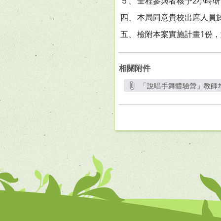
５、
全程參與者核予2小時
四、
本局同意貴校出席人員於
五、
檢附本案實施計畫1份，如
相關附件
「說唱手舞體驗營」教師增
另開