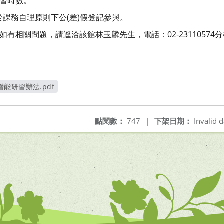
研習時數。
課務自理原則下公(差)假登記參與。
有相關問題，請逕洽該館林玉麟先生，電話：02-23110574分
能研習辦法.pdf
新視窗
點閱數：
747
|
下架日期：
Invalid d