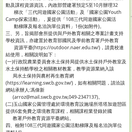
動及課程資源資訊，內政部營建署預定5至10月辦理32
梯次「三代同遊國家公園活動」及「國家公園Youth
Camp探索活動」，爰提供「108三代同遊國家公園活
動梯隊及報名洽詢單位資料」1份(如附件)。
三、另，旨揭部會所提供與戶外教育相關之專案計畫支持
學校資訊，亦建置於教育部國民及學前教育署戶外教育
資源平臺(https://outdoor.naer.edu.tw/)，請貴校連
結使用，相關說明如下：
(一)行政院農業委員會水土保持局提供水土保持戶外教室及
水土保持酷學校之相關教材教案，教學資源業納入該
局水土保持與農村再生教育網
(https://learning.swcb.gov.tw/)，如有相關問題，請洽該
網站承辦人:馮偉新
(arroz@mail.swcb.gov.tw,049-2347137)。
(二)玉山國家公園管理處於環境教育設施場所塔塔加遊憩區
提供6套免費之環境教育課程，相關課程業登錄於國
教署戶外教育資源平臺網站。
四、檢附108三代同遊國家公園活動梯隊及報名洽詢單位