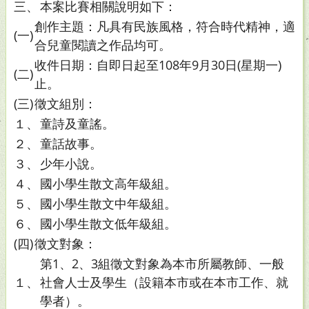
三、
本案比賽相關說明如下：
創作主題：凡具有民族風格，符合時代精神，適
(一)
合兒童閱讀之作品均可。
收件日期：自即日起至108年9月30日(星期一)
(二)
止。
(三)
徵文組別：
１、
童詩及童謠。
２、
童話故事。
３、
少年小說。
４、
國小學生散文高年級組。
５、
國小學生散文中年級組。
６、
國小學生散文低年級組。
(四)
徵文對象：
第1、2、3組徵文對象為本市所屬教師、一般
１、
社會人士及學生（設籍本市或在本市工作、就
學者）。