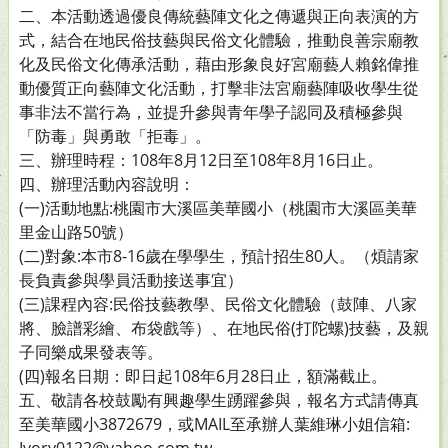
二、本活動透過優良傳統藝陣文化之傳遞與正向表演的方
式，結合在地民俗技藝與民俗文化體驗，推動良善宗廟教
化及民俗文化傳承活動，藉由形象良好宮廟藝人賴銘偉推
動優質正向藝陣文化活動，打擊非法宮廟藝陣吸收學生從
事非法不當行為，並提升參與青年學子認同及積極參與
「防毒」與勇敢「拒毒」。
三、辦理時程：108年8月12日至108年8月16日止。
四、辦理活動內容說明：
(一)活動地點:桃園市大溪區美華國小（桃園市大溪區美華
里金山路50號）
(二)對象:本市8-16歲在學學生，預計招生80人。（煩請家
長負責參與學員活動接送事宜）
(三)課程內容:民俗技藝教學、民俗文化體驗（鼓陣、八家
將、臉譜彩繪、布袋戲等）、在地民俗(打陀螺)技藝，及親
子同樂成果發表等。
(四)報名日期：即日起108年6月28日止，額滿截止。
五、敬請各校鼓勵有興趣學生踴躍參與，報名方式請傳真
至美華國小3872679，或MAIL至承辦人葉維琳小姐信箱: