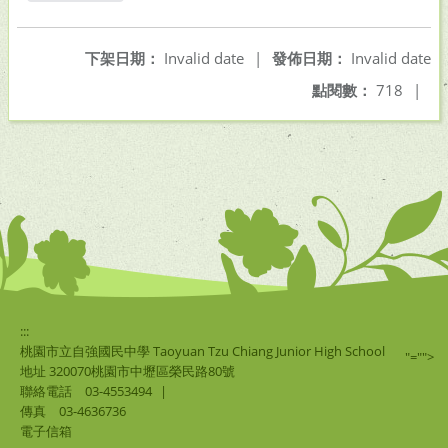
另開新視窗
下架日期：
Invalid date
|
發佈日期：
Invalid date
點閱數：
718
|
:::
桃園市立自強國民中學 Taoyuan Tzu Chiang Junior High School
"="">
地址 320070桃園市中壢區榮民路80號
聯絡電話
03-4553494
|
傳真
03-4636736
電子信箱