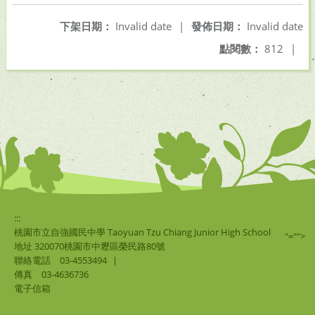
下架日期：
Invalid date
|
發佈日期：
Invalid date
點閱數：
812
|
:::
桃園市立自強國民中學 Taoyuan Tzu Chiang Junior High School
"="">
地址 320070桃園市中壢區榮民路80號
聯絡電話
03-4553494
|
傳真
03-4636736
電子信箱