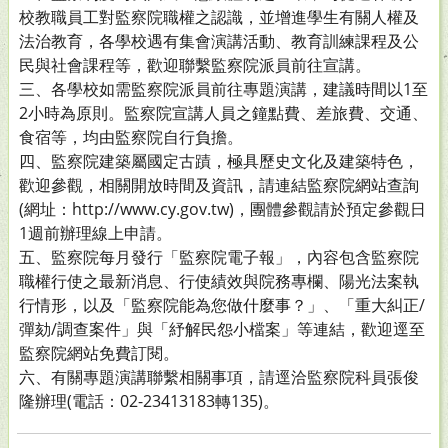
校教職員工對監察院職權之認識，並增進學生有關人權及
法治教育，各學校遇有集會演講活動、教育訓練課程及公
民與社會課程等，歡迎聯繫監察院派員前往宣講。
三、各學校如需監察院派員前往專題演講，建議時間以1至
2小時為原則。監察院宣講人員之鐘點費、差旅費、交通、
食宿等，均由監察院自行負擔。
四、監察院建築屬國定古蹟，極具歷史文化及建築特色，
歡迎參觀，相關開放時間及資訊，請連結監察院網站查詢
(網址：http://www.cy.gov.tw)，團體參觀請於預定參觀日
1週前辦理線上申請。
五、監察院每月發行「監察院電子報」，內容包含監察院
職權行使之最新消息、行使績效與院務專欄、陽光法案執
行情形，以及「監察院能為您做什麼事？」、「重大糾正/
彈劾/調查案件」與「紓解民怨小檔案」等連結，歡迎逕至
監察院網站免費訂閱。
六、有關專題演講聯繫相關事項，請逕洽監察院科員張俊
隆辦理(電話：02-23413183轉135)。