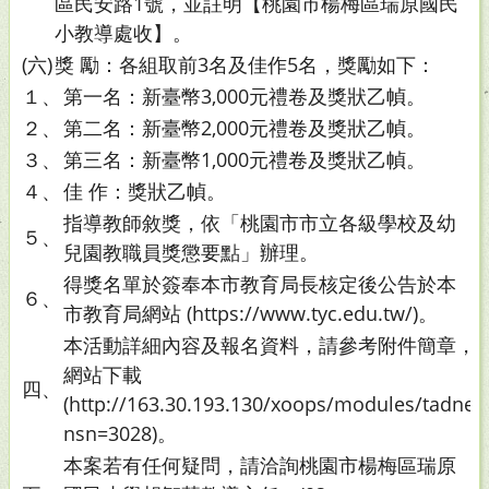
區民安路1號，並註明【桃園市楊梅區瑞原國民
小教導處收】。
(六)
獎 勵：各組取前3名及佳作5名，獎勵如下：
１、
第一名：新臺幣3,000元禮卷及獎狀乙幀。
２、
第二名：新臺幣2,000元禮卷及獎狀乙幀。
３、
第三名：新臺幣1,000元禮卷及獎狀乙幀。
４、
佳 作：獎狀乙幀。
指導教師敘獎，依「桃園市市立各級學校及幼
５、
兒園教職員獎懲要點」辦理。
得獎名單於簽奉本市教育局長核定後公告於本
６、
市教育局網站 (https://www.tyc.edu.tw/)。
本活動詳細內容及報名資料，請參考附件簡章，
網站下載
四、
(http://163.30.193.130/xoops/modules/tadne
nsn=3028)。
本案若有任何疑問，請洽詢桃園市楊梅區瑞原