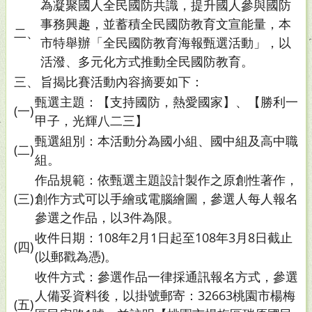
為凝聚國人全民國防共識，提升國人參與國防
事務興趣，並蓄積全民國防教育文宣能量，本
二、
市特舉辦「全民國防教育海報甄選活動」，以
活潑、多元化方式推動全民國防教育。
三、
旨揭比賽活動內容摘要如下：
甄選主題：【支持國防，熱愛國家】、【勝利一
(一)
甲子，光輝八二三】
甄選組別：本活動分為國小組、國中組及高中職
(二)
組。
作品規範：依甄選主題設計製作之原創性著作，
(三)
創作方式可以手繪或電腦繪圖，參選人每人報名
參選之作品，以3件為限。
收件日期：108年2月1日起至108年3月8日截止
(四)
(以郵戳為憑)。
收件方式：參選作品一律採通訊報名方式，參選
人備妥資料後，以掛號郵寄：32663桃園市楊梅
(五)