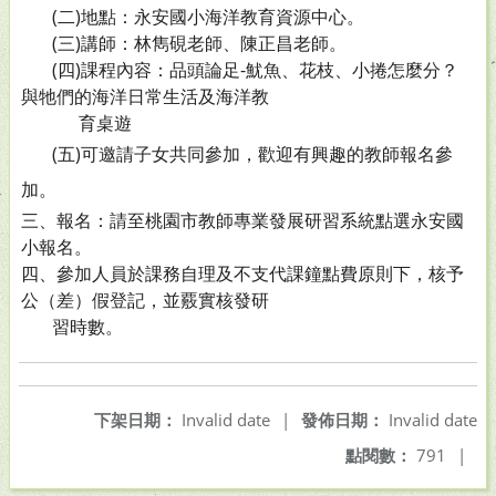
(二)地點：永安國小海洋教育資源中心。
(三)講師：林雋硯老師、陳正昌老師。
(四)課程內容：品頭論足-魷魚、花枝、小捲怎麼分？
與牠們的海洋日常生活及海洋教
育桌遊
(五)可邀請子女共同參加，歡迎有興趣的教師報名參
加。
三、報名：請至桃園市教師專業發展研習系統點選永安國
小報名。
四、參加人員於課務自理及不支代課鐘點費原則下，核予
公（差）假登記，並覈實核發研
習時數。
下架日期：
Invalid date
|
發佈日期：
Invalid date
點閱數：
791
|