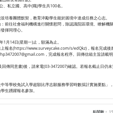
公、私立國、高中(職)學生共100名。
能並培養團體默契，教育淬勵學生能於困境中達成任務之心志。
動：前往社會福利機構進行關懷慰問，除認識院區環境、瞭解機
與發揮同理心。
年1月14日(星期一)止，額滿為止。
https://www.surveycake.com/s/edQkz)，報
p3472007@gmail.com，完成報名程序。回傳信箱主旨請載
回傳同意書)後，請來電(03-3472007)確認。若報名截止日
級中等學校免試入學超額比序志願服務學習時數採計實施要點」，
勵學生踴躍報名參加。
點閱數：
15