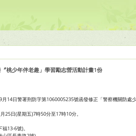
漆〞桃少年伴老趣」學習勵志營活動計畫1份
9月14日警署刑防字第1060005235號函發修正「警察機關防
月25日(星期五)7時50分至17時10分。
13-6號)。
龜山區長青路2號)。