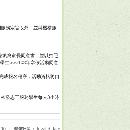
關服務宗旨以外，並與機構服
名完成後應填寫家長同意書，並以拍照
明學生○○○108年寒假活動同意
仍未完成報名程序，活動資格將自
核發志工服務學生每人3小時
90
|
發佈日期：
Invalid date