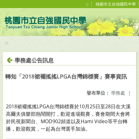
移至網頁之主要內容區位置
:::
桃園市立自強國民中學
:::
學務處公告訊息
轉知「2018裙襬搖搖LPGA台灣錦標賽」賽事資訊
發布單位：
學務處
|
2018裙襬搖搖LPGA台灣錦標賽於10月25日至28日在大溪
高爾夫俱樂部熱鬧開打，歡迎進場觀賽，賽會期間大會將
於民視新聞台、MOD902頻道以及Hami Video等平台轉
播，歡迎觀賞，一起為台灣選手加油。