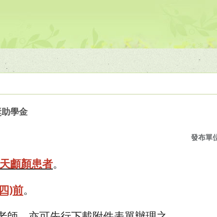
獎助學金
發布單
天顱顏患者
。
(四)前
。
老師，亦可先行下載附件表單辦理之。