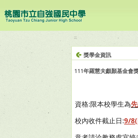
移至網頁之主要內容區位置
:::
獎學金資訊
111年羅慧夫顱顏基金會
資格:限本校學生為
先
校內收件截止日:
9/8
意者請洽教務處宜婷