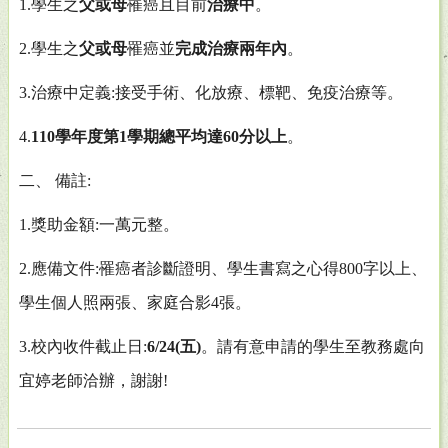
1.
學生之
父或母
罹癌且目前
治療中
。
2.
學生之
父或母
罹癌並
完成治療兩年內
。
3.
治療中定義:接受手術、化放療、標靶、免疫治療等。
4.
110
學年度第1學期總平均達60分以上
。
二、 備註:
1.
獎助金額:一萬元整。
2.
應備文件:罹癌者診斷證明、學生書寫之心得800字以上、
學生個人照兩張、家庭合影4張。
3.
校內收件截止日:
6/24(
五)
。請有意申請的學生至教務處向
宜婷老師洽辦，謝謝!