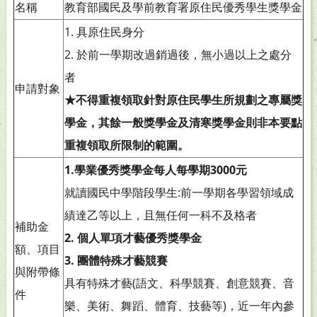
名稱
教育部國民及學前教育署原住民優秀學生獎學金
1. 具原住民身分
2. 於前一學期改過銷過後，無小過以上之處分
者
申請對象
★
不得重複領取針對原住民學生所規劃之專屬獎
學金，其餘一般獎學金及清寒獎學金則非本要點
重複領取所限制的範圍。
1.
學業優秀獎學金每人每學期3000元
就讀國民中學階段學生:前一學期各學習領域成
績達乙等以上，且無任何一科不及格者
補助金
2.
個人單項才藝優秀獎學金
額、項目
3.
團體特殊才藝競賽
與附帶條
具有特殊才藝(語文、科學競賽、創意競賽、音
件
樂、美術、舞蹈、體育、技藝等)，近一年內參