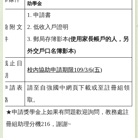
助學金
1.
申請書
檢附文
2.
低收入戶證明
件
3.
郵局存簿影本
(使用家長帳戶的人，另
外交戶口名簿影本)
截止日
校內協助申請期限109/3/6(五)
期
申請表
請至自強國中網頁下載或至註冊組領
格
取。
★申請獎學金上如果有問題歡迎詢問，教務處註
冊組助理分機216，謝謝~