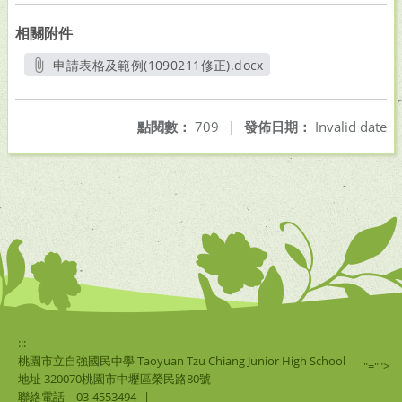
相關附件
申請表格及範例(1090211修正).docx
另開新視窗
點閱數：
709
|
發佈日期：
Invalid date
:::
桃園市立自強國民中學 Taoyuan Tzu Chiang Junior High School
"="">
地址 320070桃園市中壢區榮民路80號
聯絡電話
03-4553494
|