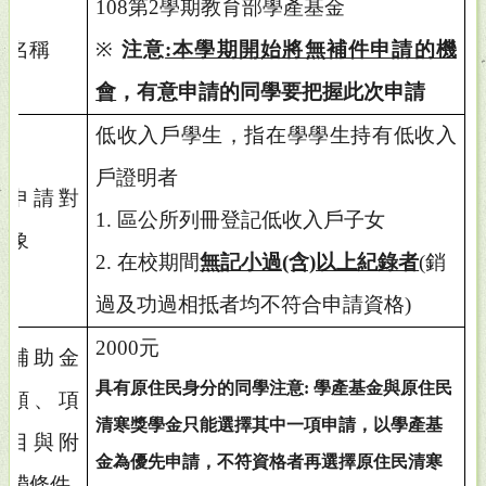
108
第2學期教育部學產基金
名稱
※
注意
:本學期開始將無補件申請的機
會
，有意申請的同學要把握此次申請
低收入戶學生，指在學學生持有低收入
戶證明者
申請對
1.
區公所列冊登記低收入戶子女
象
2.
在校期間
無記小過(含)以上紀錄者
(銷
過及功過相抵者均不符合申請資格)
2000
元
補助金
具有原住民身分的同學注意: 學產基金與原住民
額、項
清寒獎學金只能選擇其中一項申請，以學產基
目與附
金為優先申請，不符資格者再選擇原住民清寒
帶條件