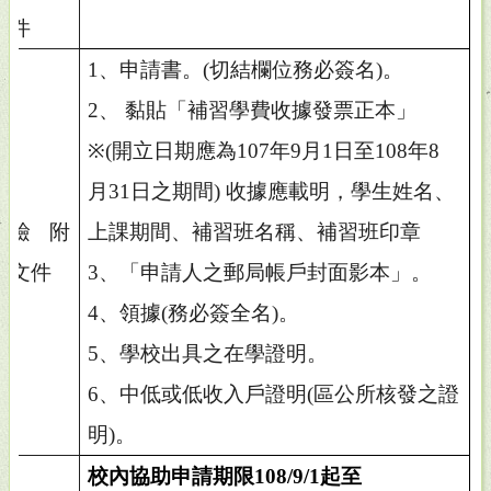
件
1
、申請書。
(
切結欄位務必簽名
)
。
2
、 黏貼「補習學費收據發票正本」
※
(
開立日期應為
107
年
9
月
1
日至
108
年
8
月
31
日之期間
)
收據應載明，學生姓名、
檢附
上課期間、補習班名稱、補習班印章
文件
3
、「申請人之郵局帳戶封面影本」。
4
、領據
(
務必簽全名
)
。
5
、學校出具之在學證明。
6
、中低或低收入戶證明
(
區公所核發之證
明
)
。
校內協助申請期限
108/9/1
起至