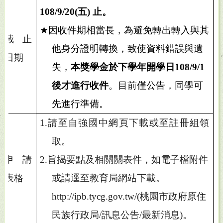
108/9/20(
五
)
止。
★
因收件期相當長，為避免轉出轉入與其
截止
他身分證明轉換，致使資料錯誤與遺
日期
失，
本獎學金於下學年開學日
108/9/1
後才進行收件
。目前僅公告，同學可
先進行準備。
1.
請至自強國中網頁下載或至註冊組領
取。
申請
2.
旨揭要點及相關關表件，如電子檔附件
表格
或請逕至教育局網站下載。
http://ipb.tycg.gov.tw/(
桃園市政府原住
民族行政局
/
訊息公告
/
最新消息
)
。