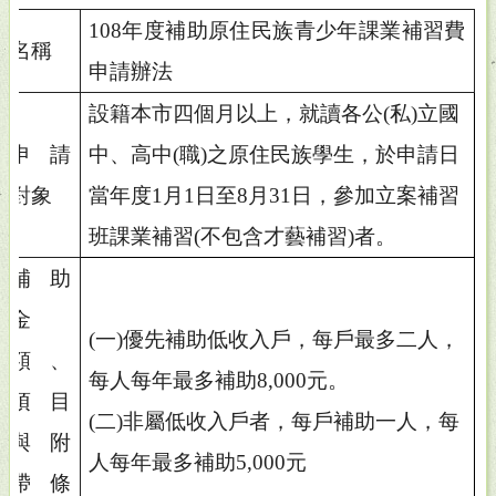
108
年度補助原住民族青少年課業補習費
名稱
申請辦法
設籍本市四個月以上，就讀各公
(
私
)
立國
申請
中、高中
(
職
)
之原住民族學生，於申請日
對象
當年度
1
月
1
日至
8
月
31
日，參加立案補習
班課業補習
(
不包含才藝補習
)
者。
補助
金
(
一
)
優先補助低收入戶，每戶最多二人，
額、
每人每年最多補助
8,000
元。
項目
(
二
)
非屬低收入戶者，每戶補助一人，每
與附
人每年最多補助
5,000
元
帶條