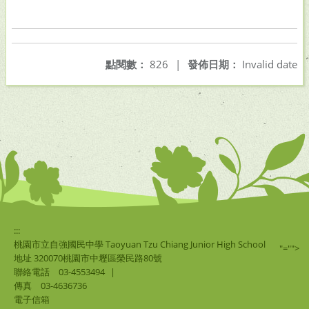
點閱數：
826
|
發佈日期：
Invalid date
:::
桃園市立自強國民中學 Taoyuan Tzu Chiang Junior High School
"="">
地址 320070桃園市中壢區榮民路80號
聯絡電話
03-4553494
|
傳真
03-4636736
電子信箱