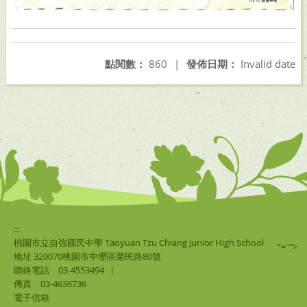
點閱數：
860
|
發佈日期：
Invalid date
:::
桃園市立自強國民中學 Taoyuan Tzu Chiang Junior High School
"="">
地址 320070桃園市中壢區榮民路80號
聯絡電話
03-4553494
|
傳真
03-4636736
電子信箱