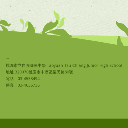
:::
桃園市立自強國民中學 Taoyuan Tzu Chiang Junior High School
地址 320070桃園市中壢區榮民路80號
電話
03-4553494
傳真
03-4636736