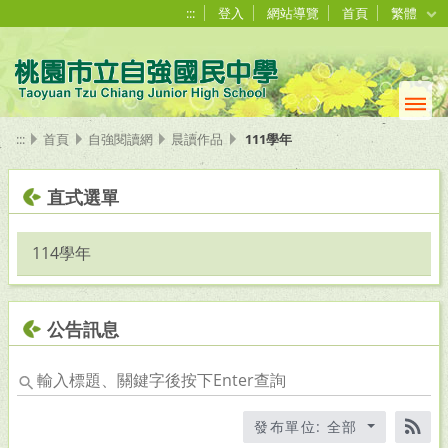
:::
登入
網站導覽
首頁
繁體
:::
首頁
自強閱讀網
晨讀作品
111學年
直式選單
114學年
公告訊息
輸
入
標
發布單位: 全部
題、
RS