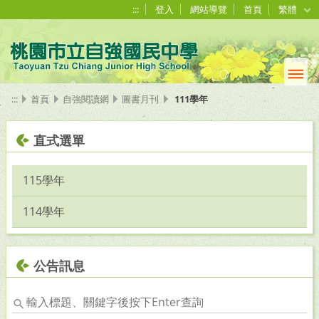
:::
登入
網站導覽
首頁
繁體
:::
首頁
自強閱讀網
圖書月刊
111學年
直式選單
115學年
114學年
公告訊息
輸
入