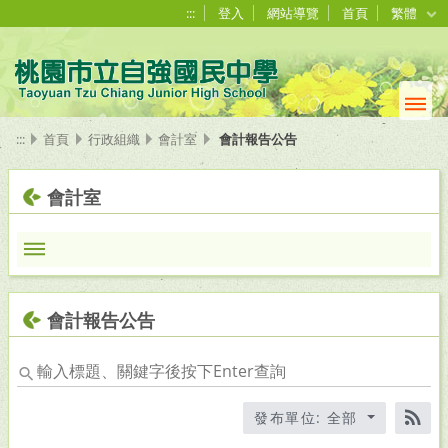
:::
登入
網站導覽
首頁
繁體
:::
首頁
行政組織
會計室
會計報告公告
會計室
會計報告公告
輸
入
標
發布單位: 全部
題、
RS