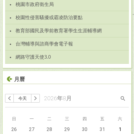
桃園市政府衛生局
校園性侵害騷擾或霸凌防治要點
教育部國民及學前教育署學生生涯輔導網
台灣輔導與諮商學會電子報
網路守護天使3.0
月曆
2026年8月
今天
搜尋
上個月
下個月
星期
日
星期
一
星期
二
星期
三
星期
四
星期
五
星期
六
今天
26
今天
27
今天
28
今天
29
今天
30
今天
31
今天
1