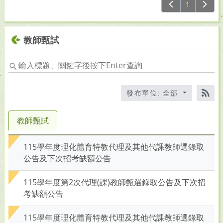
1
查
詢
教師甄試
輸
入
標
發布單位: 全部
題
RS
關
鍵
教師甄試
字
後
115學年度理化體育特教代理及其他代課教師選錄取
按
公告及下次招考缺額公告
下
En
115學年度第2次代理(課)教師甄選錄取公告及下次招
查
考缺額公告
詢
115學年度理化體育特教代理及其他代課教師選錄取