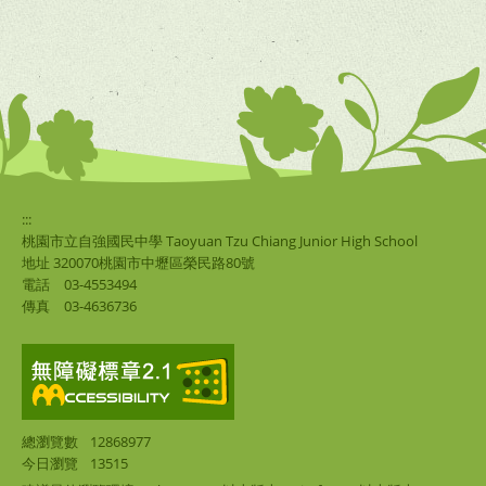
:::
桃園市立自強國民中學 Taoyuan Tzu Chiang Junior High School
地址 320070桃園市中壢區榮民路80號
電話
03-4553494
傳真
03-4636736
總瀏覽數
12868977
今日瀏覽
13515