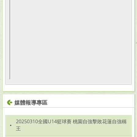
媒體報導專區
20250310全國U14籃球賽 桃園自強擊敗花蓮自強稱
王