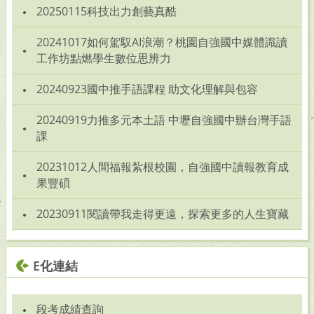
20250115科技出力創藝真酷
20241017如何駕馭AI浪潮？桃園自強國中媒體識讀
工作坊點燃學生數位思辨力
20240923國中推手語課程 助文化理解與包容
20240919力推多元本土語 中壢自強國中辦台灣手語
課
20231012人間福報紮根校園，自強國中讀報教育成
果豐碩
20230911閱讀帶我走得更遠，探索更多的人生寶藏
E化連結
段考成績查詢