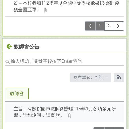
賀～本校參加112學年度全國中等學校飛盤錦標賽 榮
獲全國亞軍！
1
2
教師會公告
輸
入
標
發布單位: 全部
題
RS
關
鍵
教師會
字
後
主旨：有關桃園市教師會辦理115年1月各項多元研
按
習，詳如說明，請查 照。
下
En