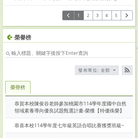
1
2
3
4
5
榮譽榜
輸
入
標
發布單位: 全部
題
RS
關
鍵
榮譽榜
字
後
恭賀本校陳俊谷老師參加桃園市114學年度國中自然
按
領域素養導向優良試題甄選計畫-榮獲【特優殊榮】
下
En
恭喜本校114學年度七年級英語合唱比賽獲獎班級~
查
詢