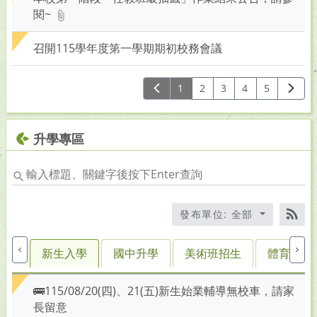
閱~
召開115學年度第一學期期初校務會議
1
2
3
4
5
升學專區
輸
入
標
發布單位: 全部
題
RS
關
鍵
新生入學
國中升學
美術班招生
體育班招
字
後
🚌115/08/20(四)、21(五)新生始業輔導無校車，請家
按
長留意
下