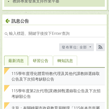
教師專業發展支持作業平臺
訊息公告
輸
入
標
發布單位: 全部
題
RS
關
鍵
最新消息
研習公告
轉知訊息
字
後
115學年度理化體育特教代理及其他代課教師選錄取
按
公告及下次招考缺額公告
下
En
115學年度第2次代理(課)教師甄選錄取公告及下次招
查
考缺額公告
詢
主旨：有關桃園市政府教育局辦理「115年本市所屬