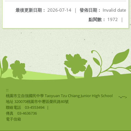
最後更新日期：
2026-07-14
|
發佈日期：
Invalid date
點閱數：
1972
|
:::
桃園市立自強國民中學 Taoyuan Tzu Chiang Junior High School
"="">
地址 320070桃園市中壢區榮民路80號
聯絡電話
03-4553494
|
傳真
03-4636736
電子信箱