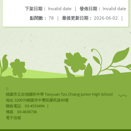
下架日期：
Invalid date
|
發佈日期：
Invalid date
點閱數：
78
|
最後更新日期：
2026-06-02
|
:::
桃園市立自強國民中學 Taoyuan Tzu Chiang Junior High School
"="">
地址 320070桃園市中壢區榮民路80號
聯絡電話
03-4553494
|
傳真
03-4636736
電子信箱