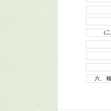
(二
六、
報