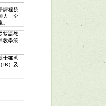
語課程發
師大「全
座。
從雙語教
與教學策
。
博士鄒蕙
IB）及