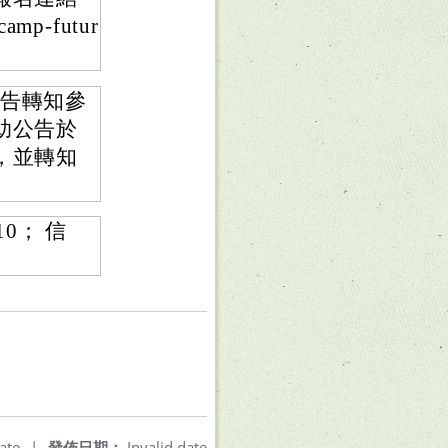
camp-futur
公告轉知參
助公告於
，並轉知
10； 信
ate
|
發佈日期：
Invalid date