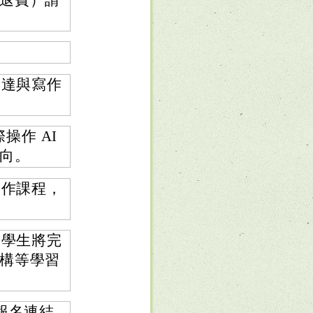
退費）請
表達與寫作
操作 AI
向。
實作課程，
，學生將完
構等學習
報名連結