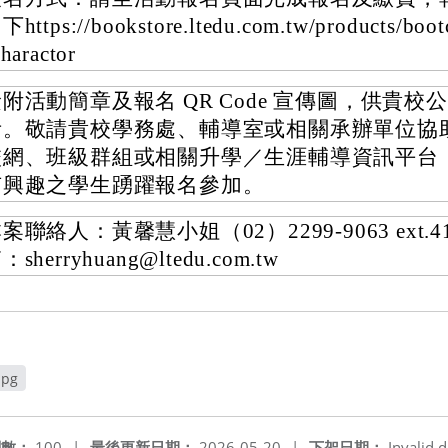
下https://bookstore.ltedu.com.tw/products/boot
charactor
附活動簡章及報名 QR Code 宣傳圖，供貴校
考。敬請貴校學務處、輔導室或相關承辦單位協
校網、班級群組或相關升學／生涯輔導資訊平台
有興趣之學生踴躍報名參加。
案聯絡人：黃馨慧小姐（02）2299-9063 ext.4
：sherryhuang@ltedu.com.tw
jpg
開新視窗
閱數：
100
|
最後更新日期：
2026-05-20
|
下架日期：
Invalid d