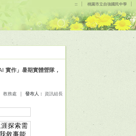
:::
桃園市立自強國民中學
I 實作」暑期實體營隊，
：
教務處
|
發布人：
資訊組長
生涯探索需
自我敘事能