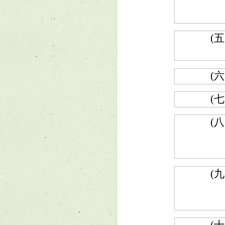
(五
(六
(七
(八
(九