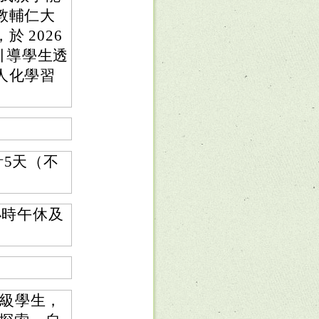
教輔仁大
 2026
將引導學生透
人化學習
計5天（不
小時午休及
級學生，