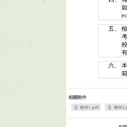
如
e
五、
檢
六、
本
箱
相關附件
附件1.pdf
附件2.
另開新視窗
另
點