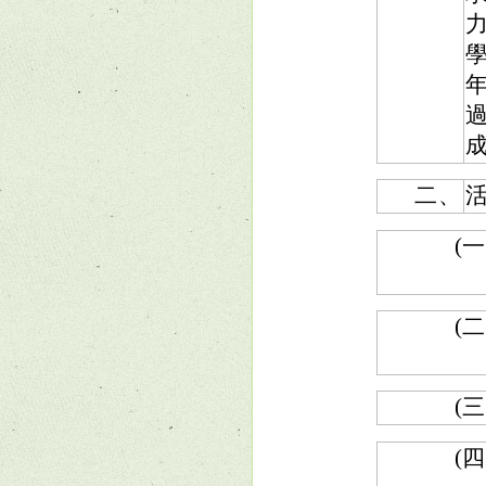
年
二、
(一
(二
(三
(四