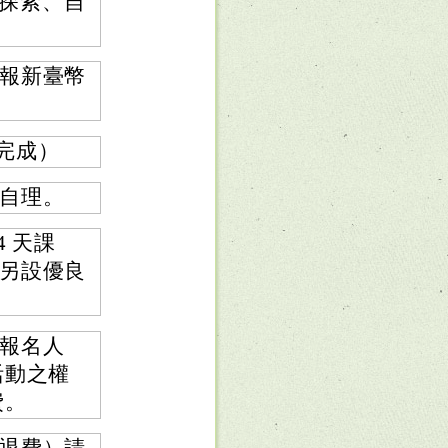
涯探索、自
團報新臺幣
費完成）
自理。
 天課
另設優良
報名人
活動之權
費。