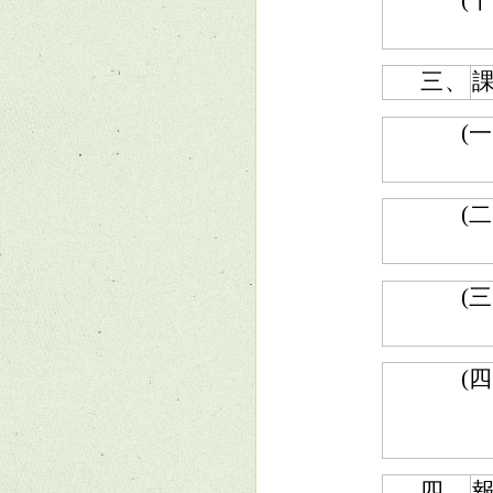
(十
三、
(一
(二
(三
(四
四、