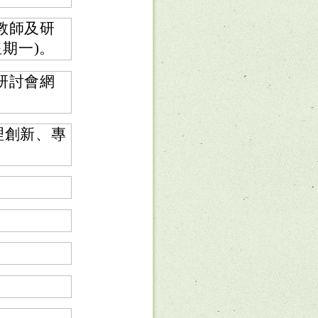
教師及研
星期一)。
研討會網
理創新、專