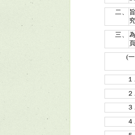
二、
究
三、
頁
(一
１
２
３
４