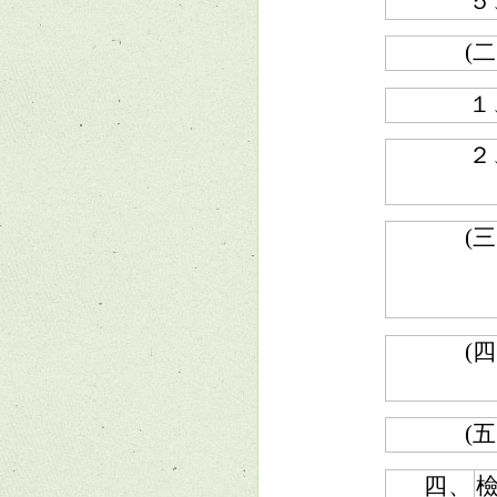
５
(二
１
２
(三
(四
(五
四、