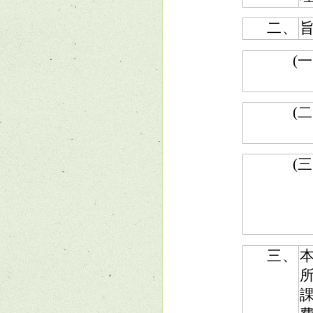
二、
(一
(二
(三
三、