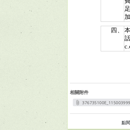
四、
話
c
相關附件
376735100E_11500399
另開
點