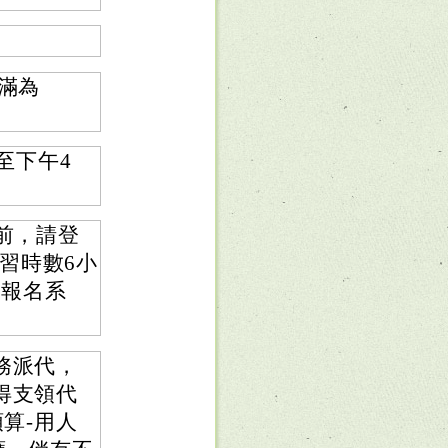
額滿為
至下午4
）前，請登
習時數6小
閉報名系
務派代，
得支領代
算-用人