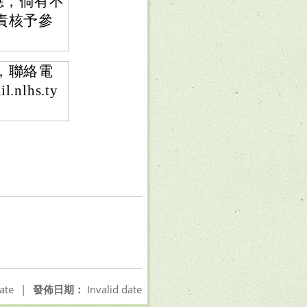
應，倘有不
責核予參
，聯絡電
nlhs.ty
ate
|
發佈日期：
Invalid date