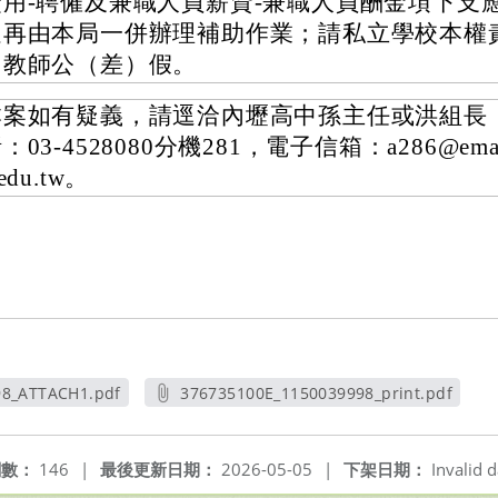
費用-聘僱及兼職人員薪資-兼職人員酬金項下支
足再由本局一併辦理補助作業；請私立學校本權
加教師公（差）假。
本案如有疑義，請逕洽內壢高中孫主任或洪組長
：03-4528080分機281，電子信箱：a286@email.
.edu.tw。
98_ATTACH1.pdf
376735100E_1150039998_print.pdf
新視窗
另開新視窗
閱數：
146
|
最後更新日期：
2026-05-05
|
下架日期：
Invalid d