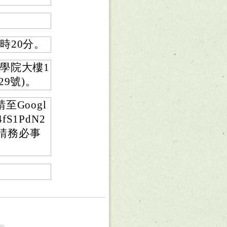
4時20分。
學院大樓1
9號)。
至Googl
fS1PdN2
請務必事