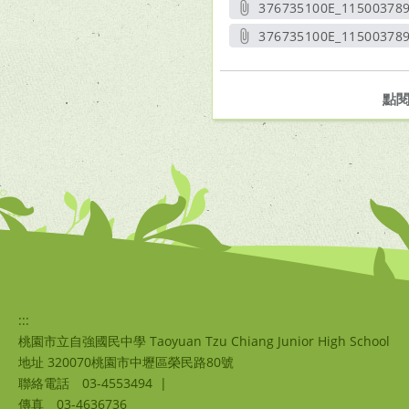
376735100E_1150037891
另開新
376735100E_115003789
另開
點
:::
桃園市立自強國民中學 Taoyuan Tzu Chiang Junior High School
地址 320070桃園市中壢區榮民路80號
聯絡電話
03-4553494
|
傳真
03-4636736