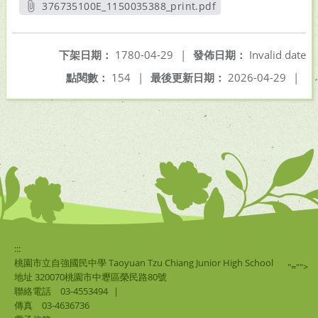
376735100E_1150035388_print.pdf
另開新視窗
下架日期：
1780-04-29
|
發佈日期：
Invalid date
點閱數：
154
|
最後更新日期：
2026-04-29
|
:::
桃園市立自強國民中學 Taoyuan Tzu Chiang Junior High School
"="">
地址 320070桃園市中壢區榮民路80號
聯絡電話
03-4553494
|
傳真
03-4636736