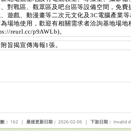
區、對戰區、觀眾區及吧台區等設備空間，免費
競、遊戲、動漫畫等二次元文化及3C電腦產業等
作為場地使用，歡迎有相關需求者洽詢基地場地租
tps://reurl.cc/p9AWLb)。
檢附旨揭宣傳海報1張。
閱數：
162
|
最後更新日期：
2026-02-06
|
下架日期：
Invalid d