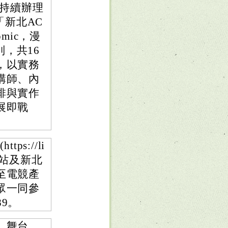
並持續辦理
「新北AC
omic，漫
類別，共16
，以實務
講師、內
排與實作
展即戰
s://li
網站及新北
至電競產
眾一同參
89。
、舞台