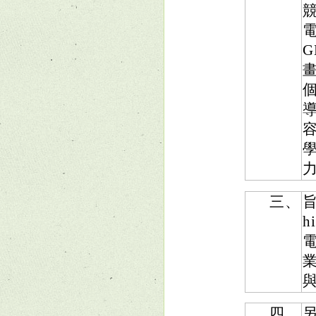
G
畫
三、
旨
h
與
四、