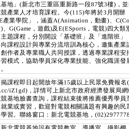
競基地」(新北市三重區重新路一段87號3樓)，
電競產業人才培育課程。今(115)年將於3月開辦
E產業學院」，涵蓋A(Animation，動畫)、C(C
)、G(Game，遊戲)及E(ESports，電競)四大
個主題課程，分別開設「基礎班」及「進階班」
導向課程設計與專業分流培訓為核心，邀集產業
容創作者及專業職人共同授課，透過專業課程安
學習模式，協助學員深化專業技能、強化職涯發
力。
揭課程即日起開放年滿15歲以上民眾免費報名((http
i.cc/iZ1gd)，詳情可上新北市政府經濟發展局
電競基地臉書查詢，課程結束後將推薦優秀學員
業就業或實習，歡迎對電競相關議題有興趣的民
學習。聯絡窗口：新北電競基地，(02)297777
另新北電競基地設有電競教室、導播室、攝影棚