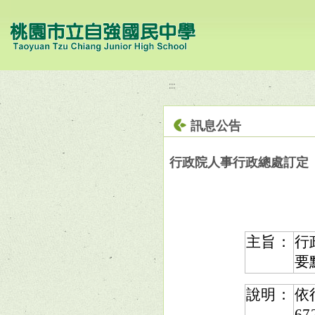
移至網頁之主要內容區位置
:::
訊息公告
行政院人事行政總處訂定「
主旨：
行
要
說明：
依
6