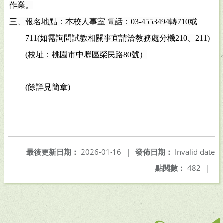
作業。
三、報名地點：本校人事室 電話：
03-4553494
轉
710
或
711(
如需詢問試教相關事宜請洽教務處分機
210
、
211)
(
校址：桃園市中壢區榮民路
80
號）
(
餘詳見簡章
)
最後更新日期：
2026-01-16
|
發佈日期：
Invalid date
點閱數：
482
|