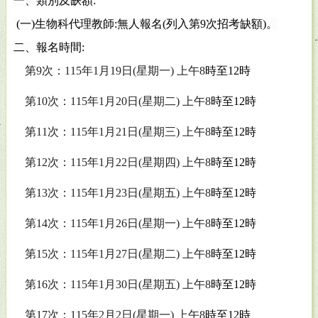
一、類別及缺額
:
(
一
)
生物科代理教師
:
無人報名
(
列入第
9
次招考缺額
)
。
二、報名時間
:
第
9
次：
115
年
1
月
19
日
(
星期一
)
上午
8
時至
12
時
第
10
次：
115
年
1
月
20
日
(
星期二
)
上午
8
時至
12
時
第
11
次：
115
年
1
月
21
日
(
星期三
)
上午
8
時至
12
時
第
12
次：
115
年
1
月
22
日
(
星期四
)
上午
8
時至
12
時
第
13
次：
115
年
1
月
23
日
(
星期五
)
上午
8
時至
12
時
第
14
次：
115
年
1
月
26
日
(
星期一
)
上午
8
時至
12
時
第
15
次：
115
年
1
月
27
日
(
星期二
)
上午
8
時至
12
時
第
16
次：
115
年
1
月
30
日
(
星期五
)
上午
8
時至
12
時
第
17
次：
115
年
2
月
2
日
(
星期一
)
上午
8
時至
12
時