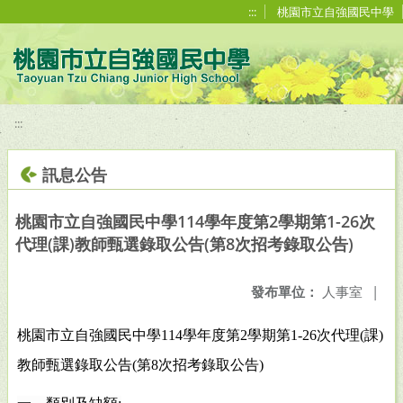
移至網頁之主要內容區位置
:::
桃園市立自強國民中學
:::
訊息公告
桃園市立自強國民中學114學年度第2學期第1-26次
代理(課)教師甄選錄取公告(第8次招考錄取公告)
發布單位：
人事室
|
桃園市立自強國民中學
114
學年度第
2
學期第
1-26
次代理
(
課
)
教師甄選錄取公告
(
第
8
次招考錄取公告
)