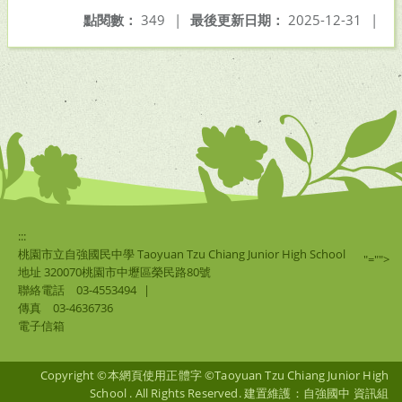
點閱數：
349
|
最後更新日期：
2025-12-31
|
:::
桃園市立自強國民中學 Taoyuan Tzu Chiang Junior High School
"="">
地址 320070桃園市中壢區榮民路80號
聯絡電話
03-4553494
|
傳真
03-4636736
電子信箱
Copyright ©本網頁使用正體字 ©Taoyuan Tzu Chiang Junior High
School . All Rights Reserved. 建置維護：自強國中 資訊組