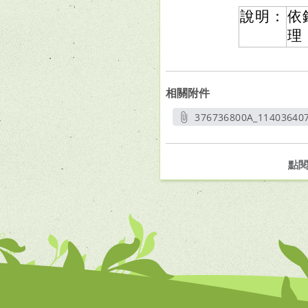
說明：
依
理
相關附件
376736800A_11403640
另開
點