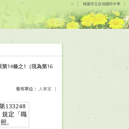
:::
桃園市立自強國民中學
原第14條之1（現為第16
發布單位：
人事室
|
133248
）規定「職
查照。