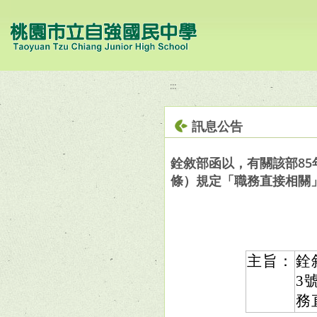
移至網頁之主要內容區位置
:::
訊息公告
銓敘部函以，有關該部85年
條）規定「職務直接相關
主旨：
銓
3
務